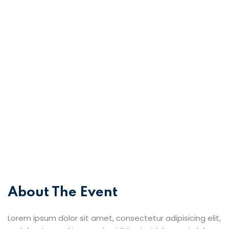
Cadastre-se
Já tem uma conta?
Entrar
About The Event
Lorem ipsum dolor sit amet, consectetur adipisicing elit,