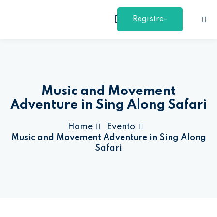
Ir
para
Registre-
Entrar
Cadastre-se
o
conteúdo
se
Entrar
Não tem uma conta?
Cadastre-se
Music and Movement
Adventure in Sing Along Safari
Home
Evento
Music and Movement Adventure in Sing Along
Safari
Perdeu sua senha?
Remember me