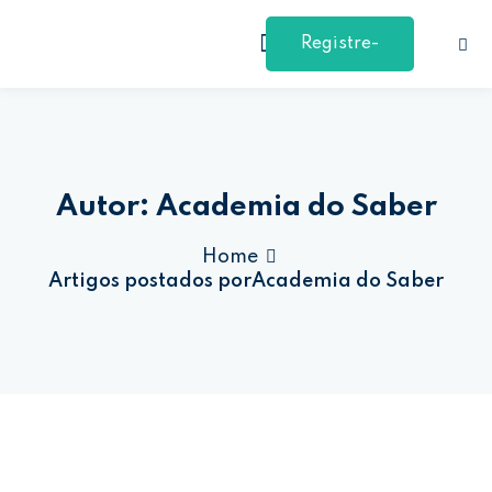
Ir
para
Registre-
Entrar
Cadastre-se
o
conteúdo
se
Entrar
Não tem uma conta?
Cadastre-se
Autor:
Academia do Saber
Home
Artigos postados porAcademia do Saber
Perdeu sua senha?
Remember me