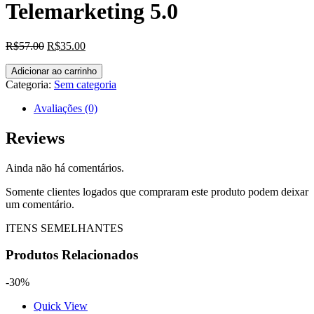
Telemarketing 5.0
O
O
R$
57
.00
R$
35
.00
preço
preço
Telemarketing
original
atual
Adicionar ao carrinho
5.0
era:
é:
Categoria:
Sem categoria
quantidade
R$57.00.
R$35.00.
Avaliações (0)
Reviews
Ainda não há comentários.
Somente clientes logados que compraram este produto podem deixar
um comentário.
ITENS SEMELHANTES
Produtos Relacionados
-30%
Quick View