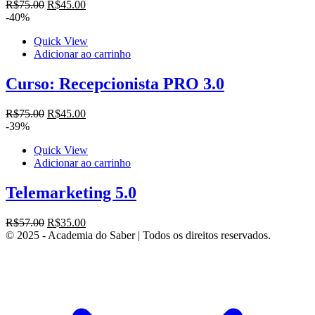
O
O
R$
75
.00
R$
45
.00
preço
preço
-40%
original
atual
Quick View
era:
é:
Adicionar ao carrinho
R$75.00.
R$45.00.
Curso: Recepcionista PRO 3.0
O
O
R$
75
.00
R$
45
.00
preço
preço
-39%
original
atual
Quick View
era:
é:
Adicionar ao carrinho
R$75.00.
R$45.00.
Telemarketing 5.0
O
O
R$
57
.00
R$
35
.00
preço
preço
© 2025 - Academia do Saber | Todos os direitos reservados.
original
atual
era:
é:
R$57.00.
R$35.00.