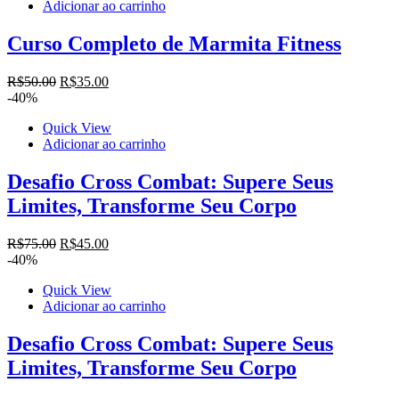
Adicionar ao carrinho
Curso Completo de Marmita Fitness
O
O
R$
50
.00
R$
35
.00
preço
preço
-40%
original
atual
Quick View
era:
é:
Adicionar ao carrinho
R$50.00.
R$35.00.
Desafio Cross Combat: Supere Seus
Limites, Transforme Seu Corpo
O
O
R$
75
.00
R$
45
.00
preço
preço
-40%
original
atual
Quick View
era:
é:
Adicionar ao carrinho
R$75.00.
R$45.00.
Desafio Cross Combat: Supere Seus
Limites, Transforme Seu Corpo