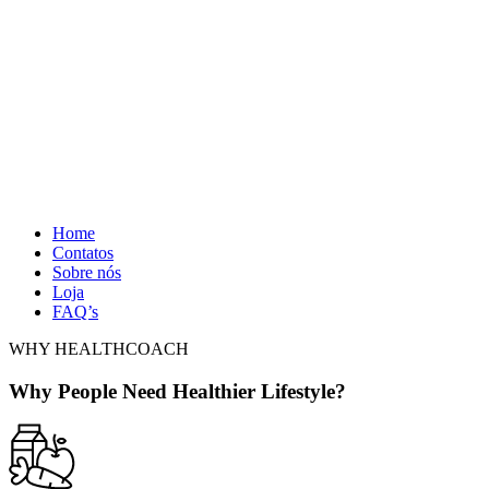
Home
Contatos
Sobre nós
Loja
FAQ’s
WHY HEALTHCOACH
Why People Need Healthier Lifestyle?