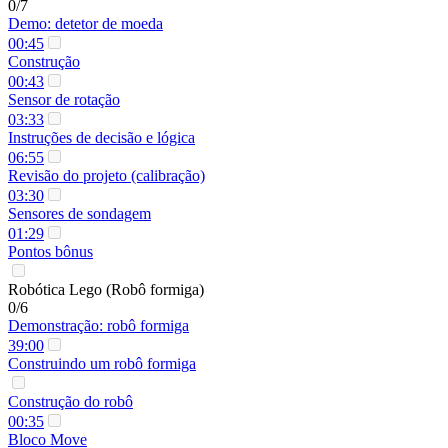
0/7
Demo: detetor de moeda
00:45
Construção
00:43
Sensor de rotação
03:33
Instruções de decisão e lógica
06:55
Revisão do projeto (calibração)
03:30
Sensores de sondagem
01:29
Pontos bônus
Robótica Lego (Robô formiga)
0/6
Demonstração: robô formiga
39:00
Construindo um robô formiga
Construção do robô
00:35
Bloco Move