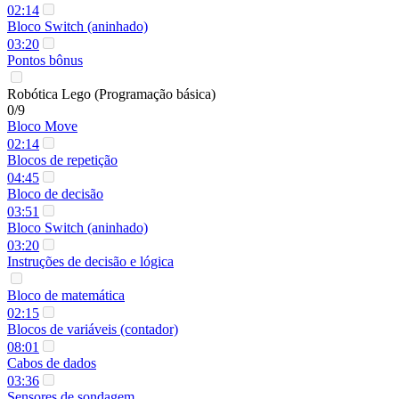
02:14
Bloco Switch (aninhado)
03:20
Pontos bônus
Robótica Lego (Programação básica)
0/9
Bloco Move
02:14
Blocos de repetição
04:45
Bloco de decisão
03:51
Bloco Switch (aninhado)
03:20
Instruções de decisão e lógica
Bloco de matemática
02:15
Blocos de variáveis (contador)
08:01
Cabos de dados
03:36
Sensores de sondagem