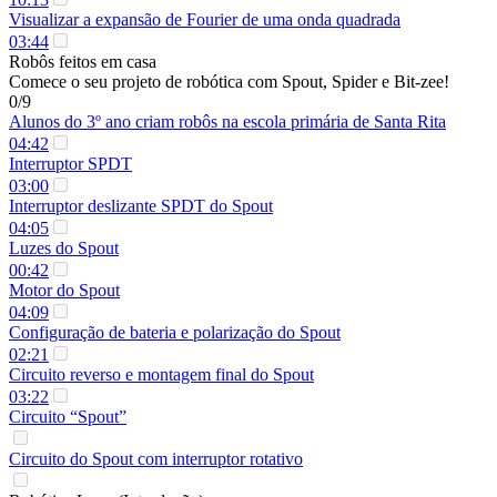
Visualizar a expansão de Fourier de uma onda quadrada
03:44
Robôs feitos em casa
Comece o seu projeto de robótica com Spout, Spider e Bit-zee!
0/9
Alunos do 3º ano criam robôs na escola primária de Santa Rita
04:42
Interruptor SPDT
03:00
Interruptor deslizante SPDT do Spout
04:05
Luzes do Spout
00:42
Motor do Spout
04:09
Configuração de bateria e polarização do Spout
02:21
Circuito reverso e montagem final do Spout
03:22
Circuito “Spout”
Circuito do Spout com interruptor rotativo