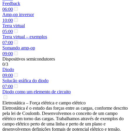
Feedback
06:00
Amp-op inversor
10:00
Terra virtual
05:00
Terra virtual – exemplos
07:00
Somando amp-op
09:00
Dispositivos semicondutores
0/3
Diodo
09:00
Solução gráfica do diodo
07:00
Diodo como um elemento de circuito
Eletrostática – Força elétrica e campo elétrico
Eletrostática é o estudo das forças entre as cargas, conforme descrito
pela lei de Coulomb. Desenvolvemos o conceito de um campo
elétrico em torno das cargas. Trabalhamos através de exemplos do
campo elétrico perto de uma linha e perto de um plano e
desenvolvemos definições formais de potencial elétrico e tensão.