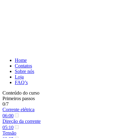
Home
Contatos
Sobre nós
Loja
FAQ’s
Conteúdo do curso
Primeiros passos
0/7
Corrente elétrica
06:00
Direção da corrente
05:10
Tensão