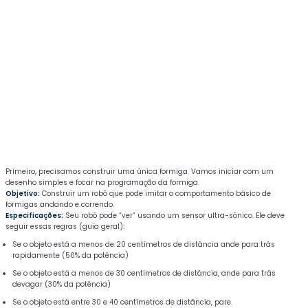
Eletrostática – Campos, potencial e
Cadastre-se
0/6
tensão
Já tem uma conta?
Entrar
Sinais e sistemas
0/10
Robôs feitos em casa
0/9
Robótica Lego (Introdução)
0/5
Robótica Lego (Guitarra de luz)
0/4
Primeiro, precisamos construir uma única formiga. Vamos iniciar com um
desenho simples e focar na programação da formiga.
Robótica Lego (Detetor de moeda)
0/7
Objetivo:
Construir um robô que pode imitar o comportamento básico de
formigas andando e correndo.
Especificações:
Seu robô pode “ver” usando um sensor ultra-sônico. Ele deve
Robótica Lego (Robô formiga)
0/6
seguir essas regras (guia geral):
Se o objeto está a menos de 20 centímetros de distância ande para trás
rapidamente (50% da potência)
Demonstração: robô formiga
39:00
Se o objeto está a menos de 30 centímetros de distância, ande para trás
devagar (30% da potência)
Construindo um robô formiga
Se o objeto está entre 30 e 40 centímetros de distãncia, pare.