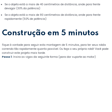
Construção do robô
00:35
Se o objeto está a mais de 40 centímetros de distância, ande para frente
devagar (30% da potência)
Bloco Move
02:14
Se o objeto está a mais de 80 centímetros de distância, ande para frente
rapidamente (50% de potência)
Bloco Switch (aninhado)
03:20
Construção em 5 minutos
Pontos bônus
Fique à vontade para seguir esta montagem de 5 minutos, para ter seus robôs
Robótica Lego (Programação básica)
0/9
correndo tão rapidamente quanto possível. Ou faça o seu próprio robô! Você pode
construir este projeto mais tarde.
Engenharia reversa (Utensílios
Passo 1:
Insira as vigas da seguinte forma (para dar suporte ao motor)
0/3
domésticos)