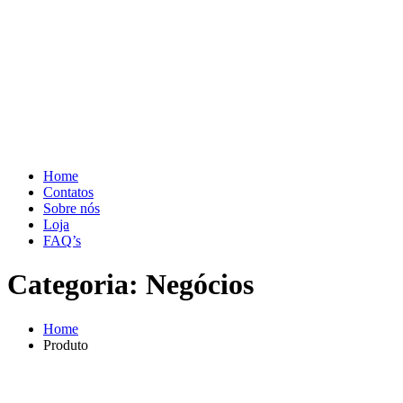
Home
Contatos
Sobre nós
Loja
FAQ’s
Categoria:
Negócios
Home
Produto